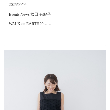
2025/09/06
Events
News
松田 有紀子
WALK on EARTH20……