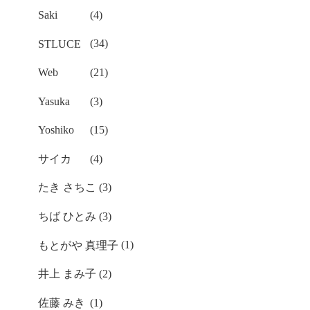
Saki
(4)
STLUCE
(34)
Web
(21)
Yasuka
(3)
Yoshiko
(15)
サイカ
(4)
たき さちこ
(3)
ちば ひとみ
(3)
もとがや 真理子
(1)
井上 まみ子
(2)
佐藤 みき
(1)