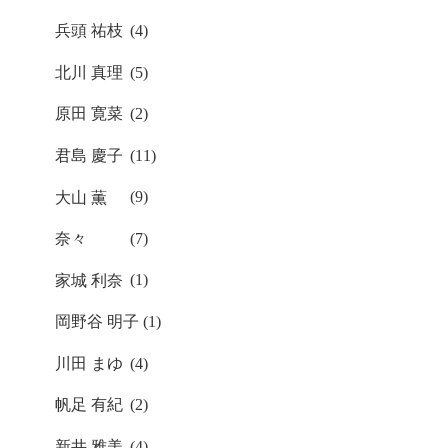
兵頭 祐枝
(4)
北川 真理
(5)
原田 寛菜
(2)
君島 慶子
(11)
大山 薫
(9)
奈々
(7)
家城 利奈
(1)
岡野谷 明子
(1)
川田 まゆ
(4)
帆足 有紀
(2)
新井 雅美
(4)