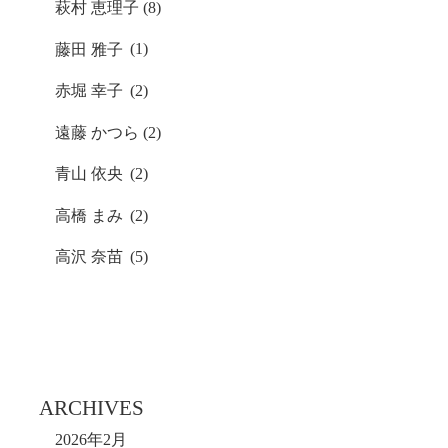
萩村 恵理子
(8)
藤田 雅子
(1)
赤堀 幸子
(2)
遠藤 かつら
(2)
青山 依央
(2)
高橋 まみ
(2)
高沢 奈苗
(5)
ARCHIVES
2026年2月