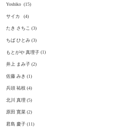
Yoshiko
(15)
サイカ
(4)
たき さちこ
(3)
ちば ひとみ
(3)
もとがや 真理子
(1)
井上 まみ子
(2)
佐藤 みき
(1)
兵頭 祐枝
(4)
北川 真理
(5)
原田 寛菜
(2)
君島 慶子
(11)