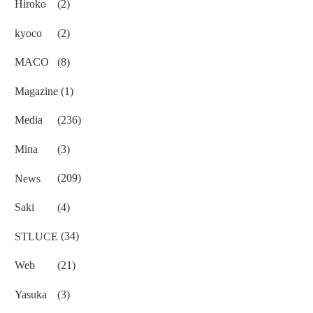
Hiroko
(2)
kyoco
(2)
MACO
(8)
Magazine
(1)
Media
(236)
Mina
(3)
News
(209)
Saki
(4)
STLUCE
(34)
Web
(21)
Yasuka
(3)