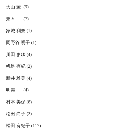
大山 薫
(9)
奈々
(7)
家城 利奈
(1)
岡野谷 明子
(1)
川田 まゆ
(4)
帆足 有紀
(2)
新井 雅美
(4)
明美
(4)
村本 美保
(8)
松田 尚子
(2)
松田 有紀子
(117)