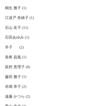
桐生 雅子
(1)
江波戸 奈緒子
(1)
石山 友子
(11)
石田あゆみ
(1)
羊子
(2)
美希 昌風
(1)
萩村 恵理子
(8)
藤田 雅子
(1)
赤堀 幸子
(2)
遠藤 かつら
(2)